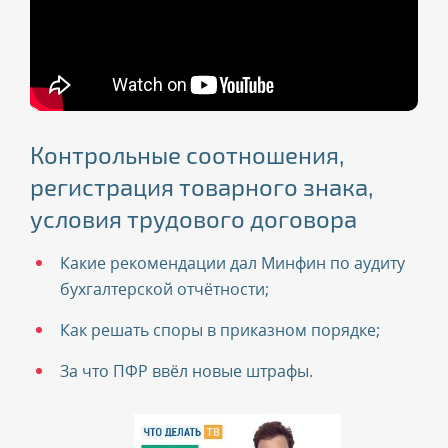
Контрольные соотношения,
Начисление допвзносов,
Декларация для УСН, изменения в
регистрация товарного знака,
неналоговые платежи, ипотечные
госзакупках, новые формы для
условия трудового договора
каникулы
назначения больничных
Какие рекомендации дал Минфин по аудиту
бухгалтерской отчётности;
Как решать споры в приказном порядке;
За что ПФР ввёл новые штрафы.