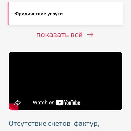
Юридические услуги
показать всё
Отсутствие счетов-фактур,
Начисление допвзносов,
Ошибка в декларации 3-НДФЛ: