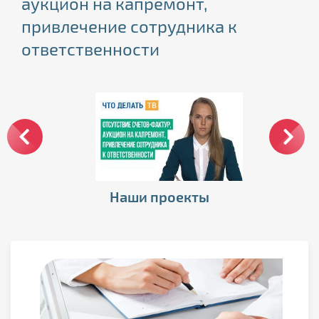
аукцион на капремонт,
неналоговые платежи, ипотечные
что делать?
привлечение сотрудника к
каникулы
ответственности
Наши проекты